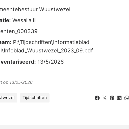
meentebestuur Wuustwezel
atie:
Wesalia II
enten_000339
aam:
P:\Tijdschriften\Informatieblad
\Infoblad_Wuustwezel_2023_09.pdf
ventariseerd:
13/5/2026
rkt op 13/05/2026
stwezel
Tijdschriften