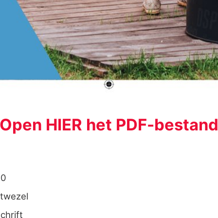
Open HIER het PDF-bestan
.0
twezel
chrift