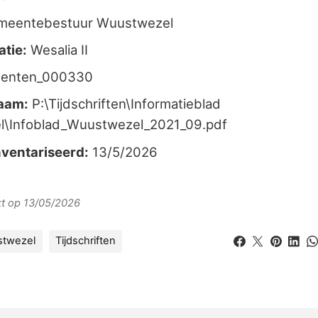
meentebestuur Wuustwezel
atie:
Wesalia II
enten_000330
aam:
P:\Tijdschriften\Informatieblad
\Infoblad_Wuustwezel_2021_09.pdf
ventariseerd:
13/5/2026
rkt op 13/05/2026
stwezel
Tijdschriften