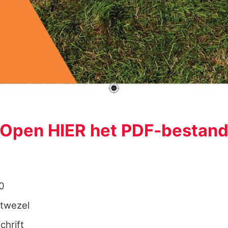
Open HIER het PDF-bestan
0
twezel
chrift