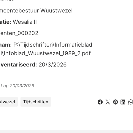
meentebestuur Wuustwezel
atie:
Wesalia II
enten_000202
aam:
P:\Tijdschriften\Informatieblad
\Infoblad_Wuustwezel_1989_2.pdf
ventariseerd:
20/3/2026
erkt op 20/03/2026
stwezel
Tijdschriften