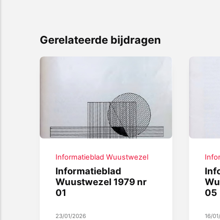
Gerelateerde bijdragen
Informatieblad Wuustwezel
Info
Informatieblad
Inf
Wuustwezel 1979 nr
Wu
01
05
23/01/2026
16/01