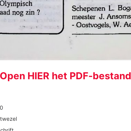
Open HIER het PDF-bestan
.0
twezel
chrift