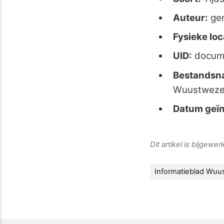
Auteur:
ge
Fysieke loc
UID:
docum
Bestandsn
Wuustwezel
Datum geïn
Dit artikel is bijgew
Informatieblad Wuu