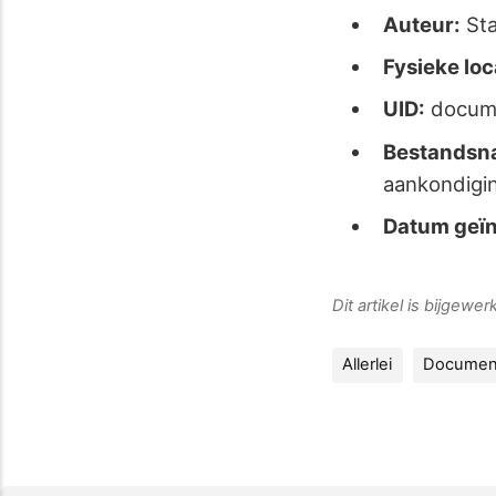
Auteur:
Sta
Fysieke loc
UID:
docum
Bestandsn
aankondigi
Datum geïn
Dit artikel is bijgew
Allerlei
Documen