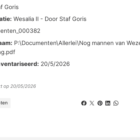
f Goris
atie:
Wesalia II - Door Staf Goris
enten_000382
aam:
P:\Documenten\Allerlei\Nog mannen van Wez
ng.pdf
ventariseerd:
20/5/2026
erkt op 20/05/2026
ten