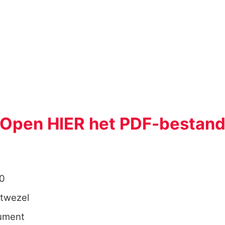
Open HIER het PDF-bestan
0
twezel
ument